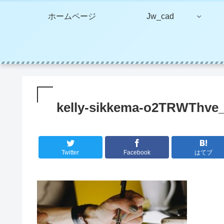
ホームページ
Jw_cad
kelly-sikkema-o2TRWThve_
Twitter
Facebook
はてブ