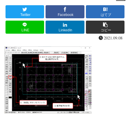
Twitter
Facebook
はてブ
LINE
LinkedIn
コピー
2021.09.08